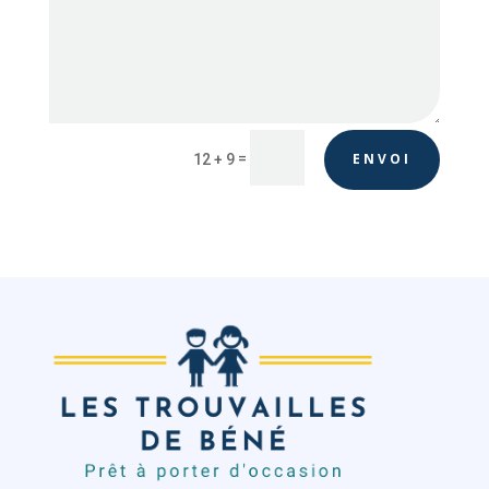
=
ENVOI
12 + 9