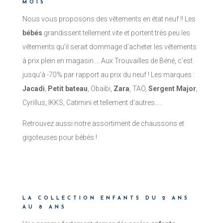
MOIS
Nous vous proposons des vêtements en état neuf !! Les
bébés
grandissent tellement vite et portent très peu les
vêtements qu’il serait dommage d’acheter les vêtements
à prix plein en magasin…. Aux Trouvailles de Béné, c’est
jusqu’à -70% par rapport au prix du neuf ! Les marques :
Jacadi
,
Petit bateau
, Obaibi,
Zara
, TAO,
Sergent Major
,
Cyrillus, IKKS, Catimini et tellement d’autres…..
Retrouvez aussi notre assortiment de chaussons et
gigoteuses pour bébés !
LA COLLECTION ENFANTS DU 2 ANS
AU 8 ANS